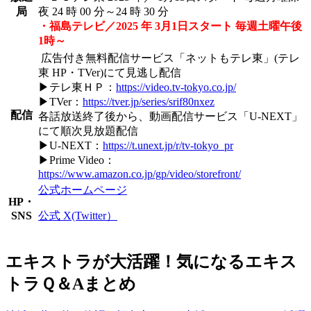
局
夜 24 時 00 分～24 時 30 分
・福島テレビ／2025 年 3月1日スタート 毎週土曜午後
1時～
広告付き無料配信サービス「ネットもテレ東」(テレ
東 HP・TVer)にて⾒逃し配信
▶テレ東ＨＰ：
https://video.tv-tokyo.co.jp/
▶TVer：
https://tver.jp/series/srif80nxez
配信
各話放送終了後から、動画配信サービス「U-NEXT」
にて順次⾒放題配信
▶U-NEXT：
https://t.unext.jp/r/tv-tokyo_pr
▶Prime Video：
https://www.amazon.co.jp/gp/video/storefront/
公式ホームページ
HP・
SNS
公式 X(Twitter）
エキストラが大活躍！気になるエキス
トラＱ＆Aまとめ