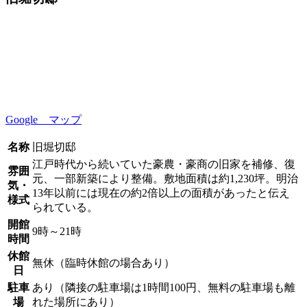
Google マップ
名称
旧堀切邸
江戸時代から続いていた豪農・豪商の旧家を補修、復
雰囲
元、一部新築により整備。敷地面積は約1,230坪。明治
気・
13年以前には現在の約2倍以上の面積があったと伝え
様式
られている。
開館
9時～21時
時間
休館
無休（臨時休館の場合あり）
日
駐車
あり（隣接の駐車場は1時間100円、無料の駐車場も離
場
れた場所にあり）