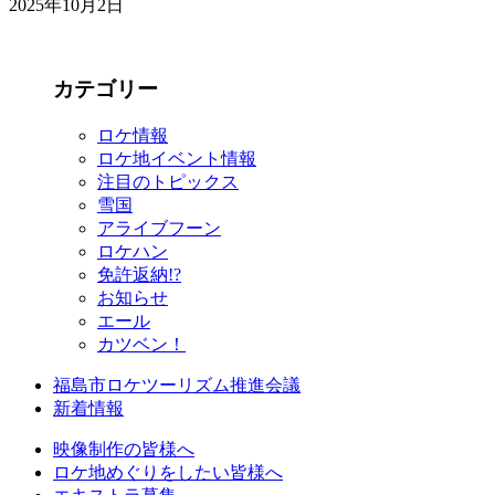
2025年10月2日
カテゴリー
ロケ情報
ロケ地イベント情報
注目のトピックス
雪国
アライブフーン
ロケハン
免許返納!?
お知らせ
エール
カツベン！
福島市ロケツーリズム推進会議
新着情報
映像制作の皆様へ
ロケ地めぐりをしたい皆様へ