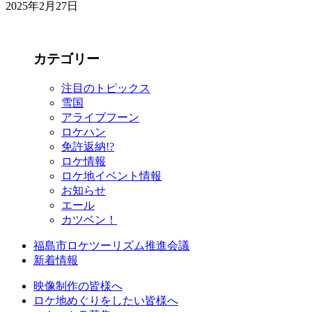
2025年2月27日
カテゴリー
注目のトピックス
雪国
アライブフーン
ロケハン
免許返納!?
ロケ情報
ロケ地イベント情報
お知らせ
エール
カツベン！
福島市ロケツーリズム推進会議
新着情報
映像制作の皆様へ
ロケ地めぐりをしたい皆様へ