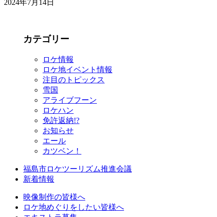
2024年7月14日
カテゴリー
ロケ情報
ロケ地イベント情報
注目のトピックス
雪国
アライブフーン
ロケハン
免許返納!?
お知らせ
エール
カツベン！
福島市ロケツーリズム推進会議
新着情報
映像制作の皆様へ
ロケ地めぐりをしたい皆様へ