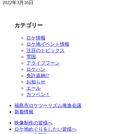
2022年3月16日
カテゴリー
ロケ情報
ロケ地イベント情報
注目のトピックス
雪国
アライブフーン
ロケハン
免許返納!?
お知らせ
エール
カツベン！
福島市ロケツーリズム推進会議
新着情報
映像制作の皆様へ
ロケ地めぐりをしたい皆様へ