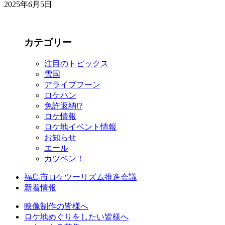
2025年6月5日
カテゴリー
注目のトピックス
雪国
アライブフーン
ロケハン
免許返納!?
ロケ情報
ロケ地イベント情報
お知らせ
エール
カツベン！
福島市ロケツーリズム推進会議
新着情報
映像制作の皆様へ
ロケ地めぐりをしたい皆様へ