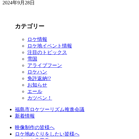
2024年9月28日
カテゴリー
ロケ情報
ロケ地イベント情報
注目のトピックス
雪国
アライブフーン
ロケハン
免許返納!?
お知らせ
エール
カツベン！
福島市ロケツーリズム推進会議
新着情報
映像制作の皆様へ
ロケ地めぐりをしたい皆様へ