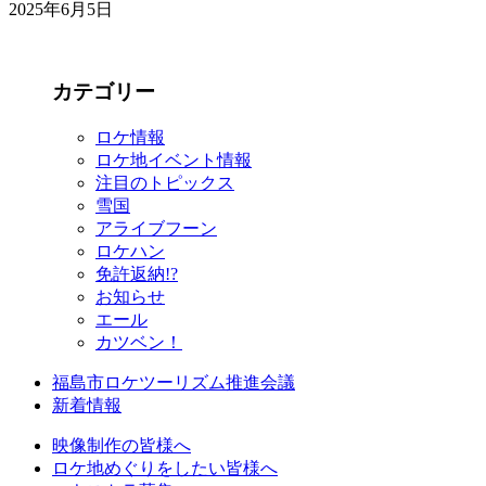
2025年6月5日
カテゴリー
ロケ情報
ロケ地イベント情報
注目のトピックス
雪国
アライブフーン
ロケハン
免許返納!?
お知らせ
エール
カツベン！
福島市ロケツーリズム推進会議
新着情報
映像制作の皆様へ
ロケ地めぐりをしたい皆様へ