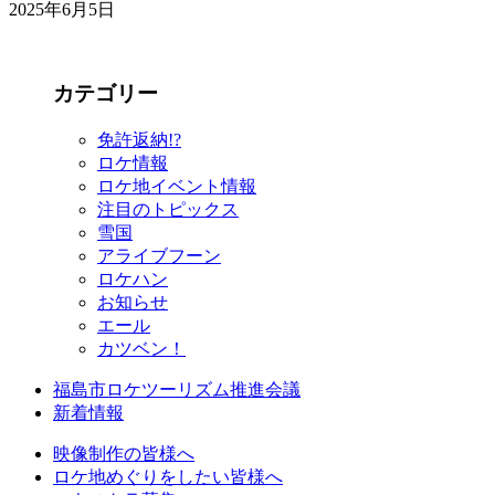
2025年6月5日
カテゴリー
免許返納!?
ロケ情報
ロケ地イベント情報
注目のトピックス
雪国
アライブフーン
ロケハン
お知らせ
エール
カツベン！
福島市ロケツーリズム推進会議
新着情報
映像制作の皆様へ
ロケ地めぐりをしたい皆様へ