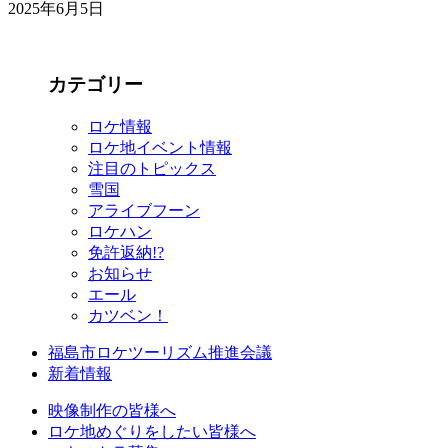
2025年6月5日
カテゴリー
ロケ情報
ロケ地イベント情報
注目のトピックス
雪国
アライブフーン
ロケハン
免許返納!?
お知らせ
エール
カツベン！
福島市ロケツーリズム推進会議
新着情報
映像制作の皆様へ
ロケ地めぐりをしたい皆様へ