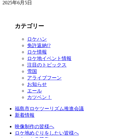
2025年6月5日
カテゴリー
ロケハン
免許返納!?
ロケ情報
ロケ地イベント情報
注目のトピックス
雪国
アライブフーン
お知らせ
エール
カツベン！
福島市ロケツーリズム推進会議
新着情報
映像制作の皆様へ
ロケ地めぐりをしたい皆様へ