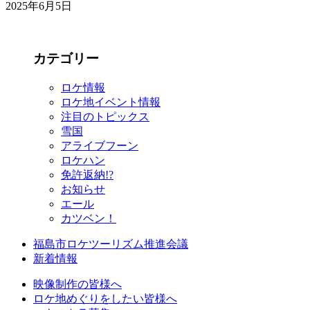
2025年6月5日
カテゴリー
ロケ情報
ロケ地イベント情報
注目のトピックス
雪国
アライブフーン
ロケハン
免許返納!?
お知らせ
エール
カツベン！
福島市ロケツーリズム推進会議
新着情報
映像制作の皆様へ
ロケ地めぐりをしたい皆様へ