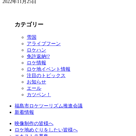
2022年11月25日
カテゴリー
雪国
アライブフーン
ロケハン
免許返納!?
ロケ情報
ロケ地イベント情報
注目のトピックス
お知らせ
エール
カツベン！
福島市ロケツーリズム推進会議
新着情報
映像制作の皆様へ
ロケ地めぐりをしたい皆様へ