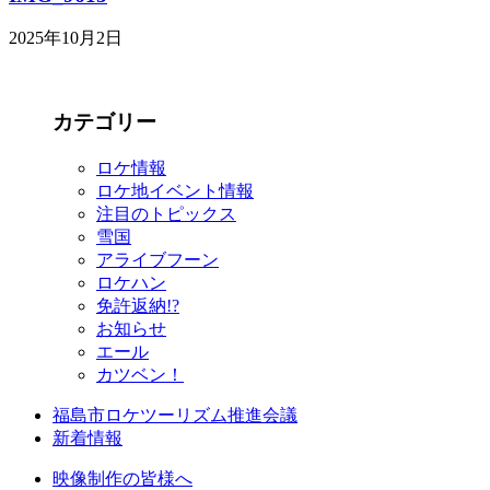
2025年10月2日
カテゴリー
ロケ情報
ロケ地イベント情報
注目のトピックス
雪国
アライブフーン
ロケハン
免許返納!?
お知らせ
エール
カツベン！
福島市ロケツーリズム推進会議
新着情報
映像制作の皆様へ