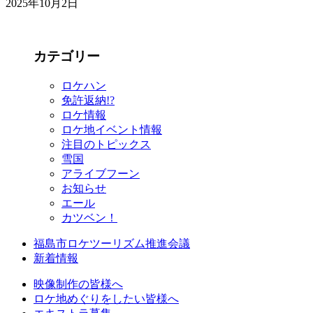
2025年10月2日
カテゴリー
ロケハン
免許返納!?
ロケ情報
ロケ地イベント情報
注目のトピックス
雪国
アライブフーン
お知らせ
エール
カツベン！
福島市ロケツーリズム推進会議
新着情報
映像制作の皆様へ
ロケ地めぐりをしたい皆様へ