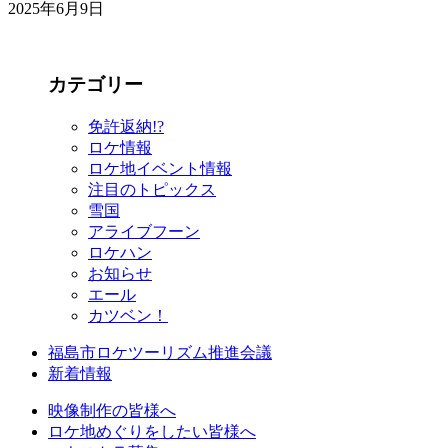
2025年6月9日
カテゴリー
免許返納!?
ロケ情報
ロケ地イベント情報
注目のトピックス
雪国
アライブフーン
ロケハン
お知らせ
エール
カツベン！
福島市ロケツーリズム推進会議
新着情報
映像制作の皆様へ
ロケ地めぐりをしたい皆様へ