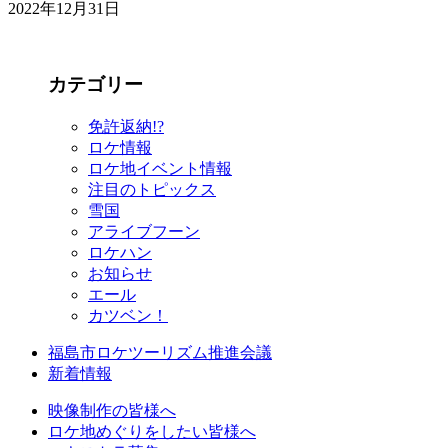
2022年12月31日
カテゴリー
免許返納!?
ロケ情報
ロケ地イベント情報
注目のトピックス
雪国
アライブフーン
ロケハン
お知らせ
エール
カツベン！
福島市ロケツーリズム推進会議
新着情報
映像制作の皆様へ
ロケ地めぐりをしたい皆様へ