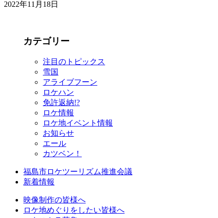
2022年11月18日
カテゴリー
注目のトピックス
雪国
アライブフーン
ロケハン
免許返納!?
ロケ情報
ロケ地イベント情報
お知らせ
エール
カツベン！
福島市ロケツーリズム推進会議
新着情報
映像制作の皆様へ
ロケ地めぐりをしたい皆様へ