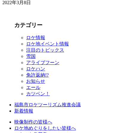
2022年3月8日
カテゴリー
ロケ情報
ロケ地イベント情報
注目のトピックス
雪国
アライブフーン
ロケハン
免許返納!?
お知らせ
エール
カツベン！
福島市ロケツーリズム推進会議
新着情報
映像制作の皆様へ
ロケ地めぐりをしたい皆様へ