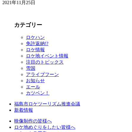
2021年11月25日
カテゴリー
ロケハン
免許返納!?
ロケ情報
ロケ地イベント情報
注目のトピックス
雪国
アライブフーン
お知らせ
エール
カツベン！
福島市ロケツーリズム推進会議
新着情報
映像制作の皆様へ
ロケ地めぐりをしたい皆様へ