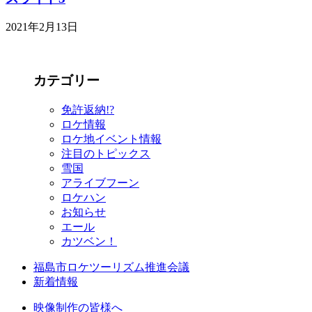
2021年2月13日
カテゴリー
免許返納!?
ロケ情報
ロケ地イベント情報
注目のトピックス
雪国
アライブフーン
ロケハン
お知らせ
エール
カツベン！
福島市ロケツーリズム推進会議
新着情報
映像制作の皆様へ