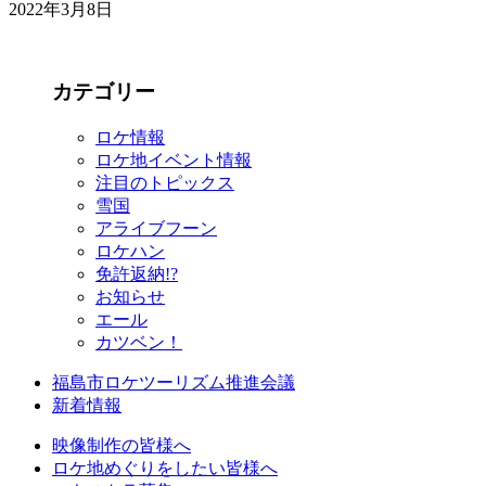
2022年3月8日
カテゴリー
ロケ情報
ロケ地イベント情報
注目のトピックス
雪国
アライブフーン
ロケハン
免許返納!?
お知らせ
エール
カツベン！
福島市ロケツーリズム推進会議
新着情報
映像制作の皆様へ
ロケ地めぐりをしたい皆様へ