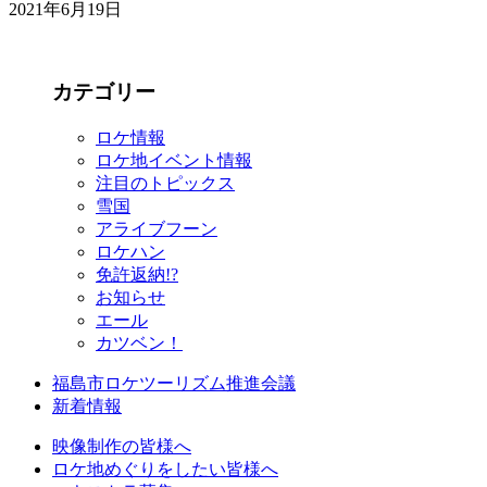
2021年6月19日
カテゴリー
ロケ情報
ロケ地イベント情報
注目のトピックス
雪国
アライブフーン
ロケハン
免許返納!?
お知らせ
エール
カツベン！
福島市ロケツーリズム推進会議
新着情報
映像制作の皆様へ
ロケ地めぐりをしたい皆様へ