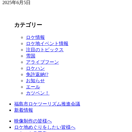
2025年6月5日
カテゴリー
ロケ情報
ロケ地イベント情報
注目のトピックス
雪国
アライブフーン
ロケハン
免許返納!?
お知らせ
エール
カツベン！
福島市ロケツーリズム推進会議
新着情報
映像制作の皆様へ
ロケ地めぐりをしたい皆様へ